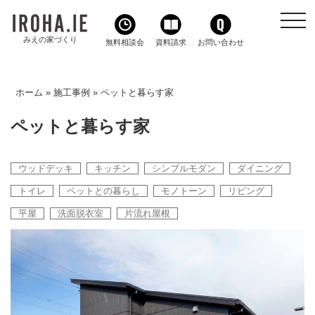
toggl
navig
みえの家づくり
無料相談会
資料請求
お問い合わせ
ホーム
»
施工事例
»
ペットと暮らす家
ペットと暮らす家
ウッドデッキ
キッチン
シンプルモダン
ダイニング
トイレ
ペットとの暮らし
モノトーン
リビング
平屋
洗面脱衣室
片流れ屋根