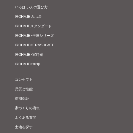
いろは.いえの選び方
IROHA.IE みつ星
IROHA.IEスタンダード
IROHA.IE×平屋シリーズ
IROHA.IE×CRASHGATE
IROHA.IE×家時短
IROHA.IE×su:iji
コンセプト
品質と性能
長期保証
家づくりの流れ
よくある質問
土地を探す