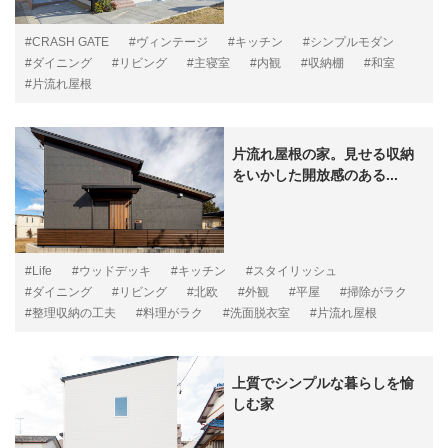
#CRASH GATE
#ヴィンテージ
#キッチン
#シンプルモダン
#ダイニング
#リビング
#主寝室
#内観
#収納棚
#和室
#片流れ屋根
片流れ屋根の家。見せる収納
をいかした開放感のある...
#Life
#ウッドデッキ
#キッチン
#スタイリッシュ
#ダイニング
#リビング
#北欧
#外観
#平屋
#掃除がラク
#整理収納の工夫
#料理がラク
#洗面脱衣室
#片流れ屋根
上質でシンプルな暮らしを愉
しむ家