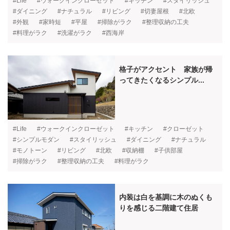
#Life
#ウォークインクローゼット
#キッチン
#スタイリッシュ
#ダイニング
#ナチュラル
#リビング
#切妻屋根
#北欧
#外観
#家時短
#平屋
#掃除がラク
#整理収納の工夫
#料理がラク
#洗濯がラク
#西海岸
格子がアクセント 家族が帰
ってきたくなるシンプル...
#Life
#ウォークインクローゼット
#キッチン
#クローゼット
#シンプルモダン
#スタイリッシュ
#ダイニング
#ナチュラル
#モノトーン
#リビング
#北欧
#収納棚
#子供部屋
#掃除がラク
#整理収納の工夫
#料理がラク
内装は白を基調に木のぬくも
りを感じる二階建て住居