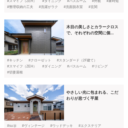
#スマイフ（ZEH）
#ダイニング
#バスルーム
#外観
#家時短
#整理収納の工夫
#洗濯がラク
#洗面脱衣室
#玄関
木目の美しさとカラークロス
で、それぞれの空間に個...
#キッチン
#クローゼット
#スタンダード（2F建て）
#スマイフ（ZEH）
#ダイニング
#バスルーム
#リビング
#切妻屋根
やさしい光に包まれる、こだ
わりが息づく平屋
#su:iji
#ヴィンテージ
#ウッドデッキ
#エクステリア