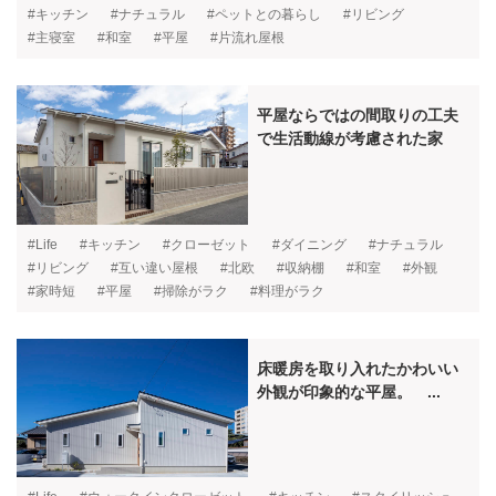
#キッチン
#ナチュラル
#ペットとの暮らし
#リビング
#主寝室
#和室
#平屋
#片流れ屋根
平屋ならではの間取りの工夫
で生活動線が考慮された家
#Life
#キッチン
#クローゼット
#ダイニング
#ナチュラル
#リビング
#互い違い屋根
#北欧
#収納棚
#和室
#外観
#家時短
#平屋
#掃除がラク
#料理がラク
床暖房を取り入れたかわいい
外観が印象的な平屋。 ...