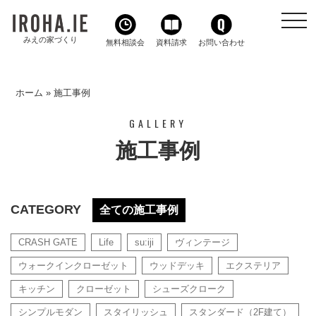
toggl
navig
みえの家づくり
無料相談会
資料請求
お問い合わせ
ホーム
»
施工事例
GALLERY
施工事例
CATEGORY
全ての施工事例
CRASH GATE
Life
su:iji
ヴィンテージ
ウォークインクローゼット
ウッドデッキ
エクステリア
キッチン
クローゼット
シューズクローク
シンプルモダン
スタイリッシュ
スタンダード（2F建て）