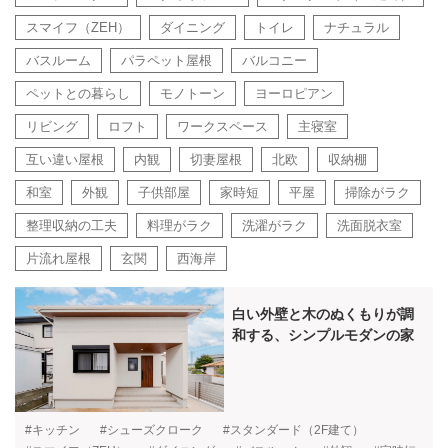
スマイフ（ZEH）
ダイニング
トイレ
ナチュラル
バスルーム
パラペット屋根
バルコニー
ペットとの暮らし
モノトーン
ヨーロピアン
リビング
ロフト
ワークスペース
主寝室
互い違い屋根
内観
切妻屋根
北欧
収納棚
和室
外観
子供部屋
家時短
平屋
掃除がラク
整理収納の工夫
料理がラク
洗濯がラク
洗面脱衣室
片流れ屋根
玄関
西海岸
白い外壁と木のぬくもりが調
和する、シンプルモダンの家
#キッチン
#シューズクローク
#スタンダード（2F建て）