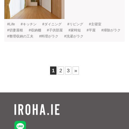
#Life
#キッチン
#ダイニング
#リビング
#主寝室
#切妻屋根
#収納棚
#子供部屋
#家時短
#平屋
#掃除がラク
#整理収納の工夫
#料理がラク
#洗濯がラク
1
2
3
»