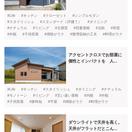
#Life
#キッチン
#クローゼット
#シンプルモダン
#スタイリッシュ
#スタンダード（2F建て）
#ダイニング
#ナチュラル
#リビング
#主寝室
#切妻屋根
#北欧
#和室
#外観
#子供部屋
#掃除がラク
#整理収納の工夫
#料理がラク
アクセントクロスでお部屋に
個性とインパクトを 人...
#Life
#キッチン
#スタイリッシュ
#ダイニング
#ナチュラル
#モノトーン
#リビング
#互い違い屋根
#内観
#外観
#子供部屋
#家時短
#平屋
#掃除がラク
#料理がラク
ダウンライトで天井を高く。
天井がフラットだとこん...