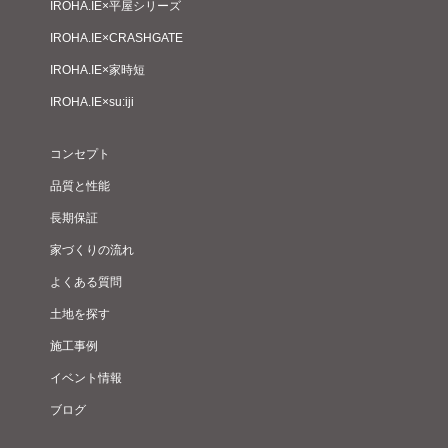
IROHA.IE×平屋シリーズ
IROHA.IE×CRASHGATE
IROHA.IE×家時短
IROHA.IE×su:iji
コンセプト
品質と性能
長期保証
家づくりの流れ
よくある質問
土地を探す
施工事例
イベント情報
ブログ